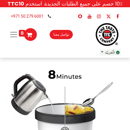
10٪ خصم
على جميع الطلبات الجديدة. استخدم
TTC10
6001 279 50 971+
0
تواصل معنا
الْعَرَبيّة